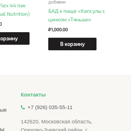
добавки
Flex 44 пак
БАД к пище «Капсулы с
al Nutrition)
цинком «Тяньши»
0
₽
1,000.00
корзину
В корзину
Контакты
+7 (926) 035-55-11
ные
142620, Московская область,
ры
Орехово-Зуевский район, г.