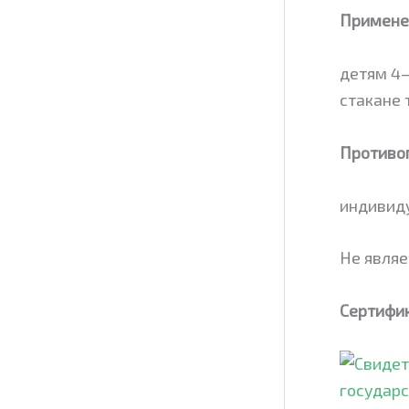
Примене
детям 4–6
стакане 
Противо
индивиду
Не являе
Сертифи