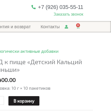
+7 (926) 035-55-11
Заказать звонок
0
нтия и возврат
Контакты
Cart
огически активные добавки
ичество
ра
Д к пище «Детский Кальций
яньши»
400.00
е
ский
овка: 10 г × 10 пакетиков
ьций
В корзину
ьши"