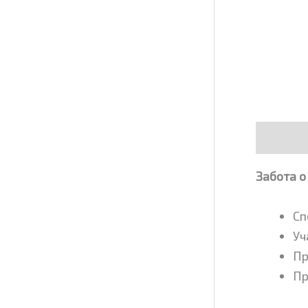
Описани
Забота о
Сп
Уч
Пр
Пр