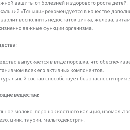
жной защиты от болезней и здорового роста детей.
кальций «Тяньши» рекомендуется в качестве дополни
зволит восполнить недостаток цинка, железа, вита
жизненно важные функции организма.
ества:
едство выпускается в виде порошка, что обеспечива
ганизмом всех его активных компонентов.
туральный состав способствует безопасности приме
ющие вещества:
льное молоко, порошок костного кальция, изомальто
лезо, цинк, таурин, мальтодекстрин.